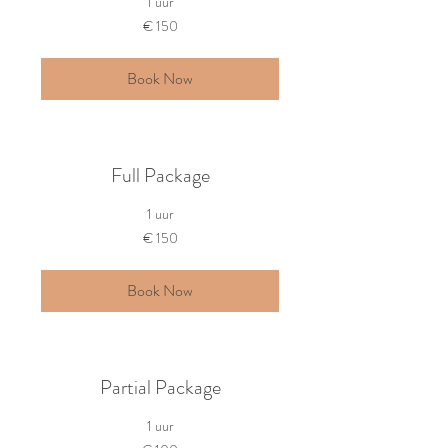
1 uur
150
€ 150
euro
Book Now
Full Package
1 uur
150
€ 150
euro
Book Now
Partial Package
1 uur
100