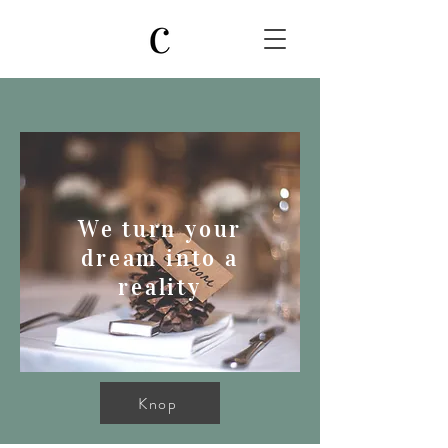
We turn your
dream into a
reality
Knop